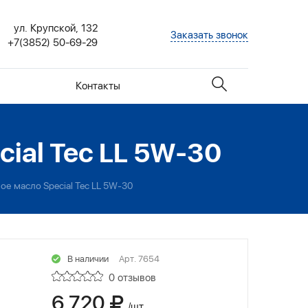
ул. Крупской, 132
Заказать звонок
+7(3852) 50-69-29
Контакты
ial Tec LL 5W-30
е масло Special Tec LL 5W-30
В наличии
Арт. 7654
0 отзывов
6 720
/шт