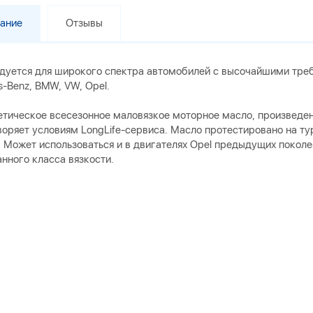
ание
Отзывы
дуется для широкого спектра автомобилей с высочайшими треб
-Benz, BMW, VW, Opel.
етическое всесезонное маловязкое моторное масло, произведе
воряет условиям LongLife-сервиса. Масло протестировано на т
. Может использоваться и в двигателях Opel предыдущих покол
нного класса вязкости.