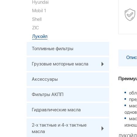
Hyundai
Mobil 1
Shell
ZIC
Лукойл
Топливные фильтры
Опис
Грузовые моторные масла
Преимущ
Аксессуары
обл
Фильтры АКПП
пре
мас
Гидравлические масла
однов
мас
2-х тактные и 4-х тактные
изнош
масла
ЛУКОЙЛ 