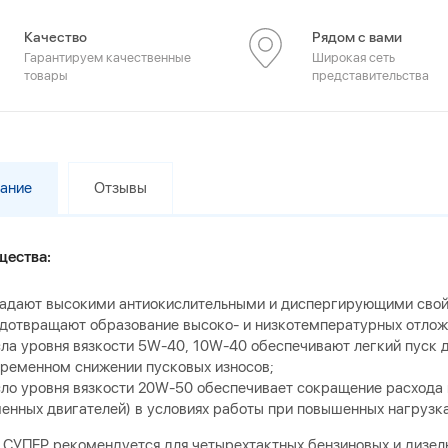
Качество
Рядом с вами
Гарантируем качественные
Широкая сеть
товары
представительства
ание
Отзывы
ества:
адают высокими антиокислительными и диспергирующими свой
дотвращают образование высоко- и низкотемпературных отложе
ла уровня вязкости 5W-40, 10W-40 обеспечивают легкий пуск 
ременном снижении пусковых износов;
ло уровня вязкости 20W-50 обеспечивает сокращение расхода 
енных двигателей) в условиях работы при повышенных нагрузк
СУПЕР рекомендуется для четырехтактных бензиновых и дизель