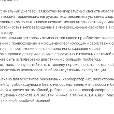
симальный диапазон вязкостно-температурных свойств обеспе
 высоких термических нагрузках, экстремальных условиях спор
еровые компоненты масла создают исключительно стойкую мас
остойкость и непревзойдённые антифрикционные свойства в эк
 в жару;
счет наличия эстеровых компонентов масло приобретает высоч
ании с превосходными моюще-диспергирующими свойствами об
теля на протяжении всего периода использования масла;
омендовано для применения в спортивных и гоночных автомоби
ет быть использовано для техники с большим пробегом;
ет повышенную стойкость к топливу переменного качества и э
желательно использовать в обычных условиях эксплуатации.
начено для всех типов бензиновых (карбюраторных, инжекторны
ей (с турбонаддувом и без, с непосредственным впрыском и бе
илей и прочих автомобилей, работающих на высокофорсированн
ационных свойств API SN/CH-4 и ниже, а также ACEA A3/B4. Ма
ах и иной подобной технике!