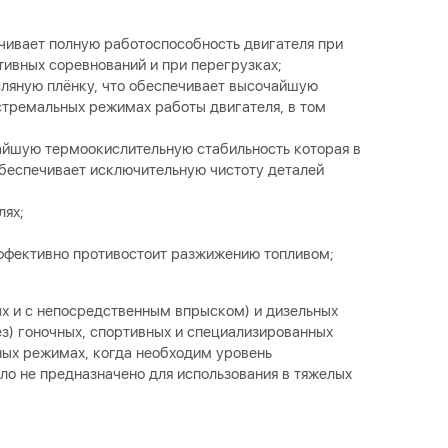
чивает полную работоспособность двигателя при
тивных соревнований и при перегрузках;
ляную плёнку, что обеспечивает высочайшую
стремальных режимах работы двигателя, в том
айшую термоокислительную стабильность которая в
еспечивает исключительную чистоту деталей
лях;
ффективно противостоит разжижению топливом;
х и с непосредственным впрыском) и дизельных
з) гоночных, спортивных и специализированных
ых режимах, когда необходим уровень
сло не предназначено для использования в тяжелых