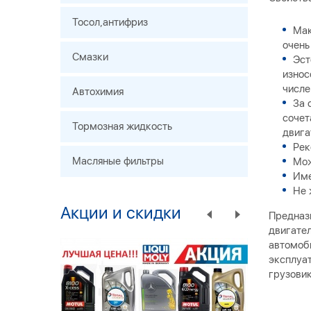
Тосол,антифриз
Мак
очень
Смазки
Эст
износ
числе
Автохимия
За 
сочет
Тормозная жидкость
двига
Рек
Масляные фильтры
Мож
Име
Не 
Акции и скидки
Предназ
двигател
автомоб
эксплуат
грузовик